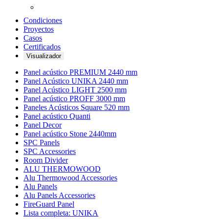
Condiciones
Proyectos
Casos
Certificados
Visualizador
Panel acústico PREMIUM 2440 mm
Panel Acústico UNIKA 2440 mm
Panel Acústico LIGHT 2500 mm
Panel acústico PROFF 3000 mm
Paneles Acústicos Square 520 mm
Panel acústico Quanti
Panel Decor
Panel acústico Stone 2440mm
SPC Panels
SPC Accessories
Room Divider
ALU THERMOWOOD
Alu Thermowood Accessories
Alu Panels
Alu Panels Accessories
FireGuard Panel
Lista completa: UNIKA