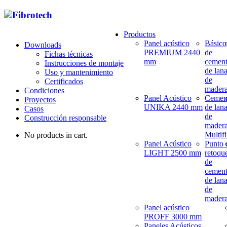
Productos
Panel acústico
Básico
Downloads
PREMIUM 2440
de
Fichas técnicas
mm
cemen
Instrucciones de montaje
de lan
Uso y mantenimiento
de
Certificados
mader
Condiciones
Panel Acústico
Cemen
Proyectos
UNIKA 2440 mm
de lan
Casos
de
Construcción responsable
mader
Multif
No products in cart.
Panel Acústico
Punto 
LIGHT 2500 mm
retoqu
de
cemen
de lan
de
mader
Panel acústico
PROFF 3000 mm
Paneles Acústicos