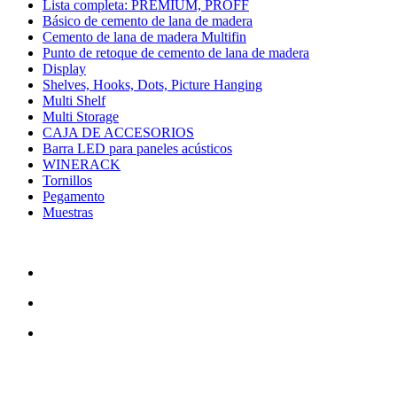
Lista completa: PREMIUM, PROFF
Básico de cemento de lana de madera
Cemento de lana de madera Multifin
Punto de retoque de cemento de lana de madera
Display
Shelves, Hooks, Dots, Picture Hanging
Multi Shelf
Multi Storage
CAJA DE ACCESORIOS
Barra LED para paneles acústicos
WINERACK
Tornillos
Pegamento
Muestras
CONTÁCTENOS
TreeTops A/S