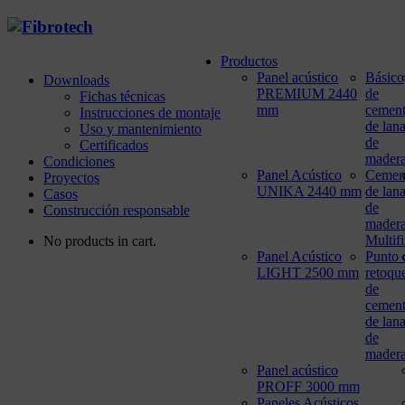
Productos
Panel acústico
Básico
Downloads
PREMIUM 2440
de
Fichas técnicas
mm
cemen
Instrucciones de montaje
de lan
Uso y mantenimiento
de
Certificados
mader
Condiciones
Panel Acústico
Cemen
Proyectos
UNIKA 2440 mm
de lan
Casos
de
Construcción responsable
mader
Multif
No products in cart.
Panel Acústico
Punto 
LIGHT 2500 mm
retoqu
de
cemen
de lan
de
mader
Panel acústico
PROFF 3000 mm
Paneles Acústicos