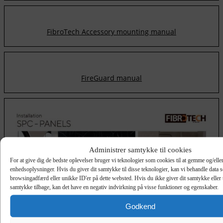
FibroTech Accessory mounting manual
FireGuard manual
Administrer samtykke til cookies
For at give dig de bedste oplevelser bruger vi teknologier som cookies til at gemme og/eller
enhedsoplysninger. Hvis du giver dit samtykke til disse teknologier, kan vi behandle data 
browsingadfærd eller unikke ID'er på dette websted. Hvis du ikke giver dit samtykke eller 
samtykke tilbage, kan det have en negativ indvirkning på visse funktioner og egenskaber.
Godkend