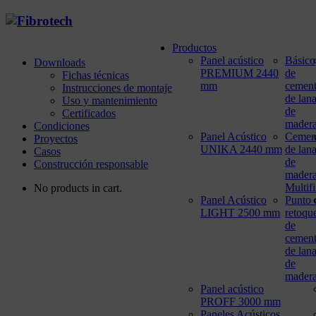
Productos
Panel acústico
Básico
Downloads
PREMIUM 2440
de
Fichas técnicas
mm
cemen
Instrucciones de montaje
de lan
Uso y mantenimiento
de
Certificados
mader
Condiciones
Panel Acústico
Cemen
Proyectos
UNIKA 2440 mm
de lan
Casos
de
Construcción responsable
mader
Multif
No products in cart.
Panel Acústico
Punto 
LIGHT 2500 mm
retoqu
de
cemen
de lan
de
mader
Panel acústico
PROFF 3000 mm
Paneles Acústicos