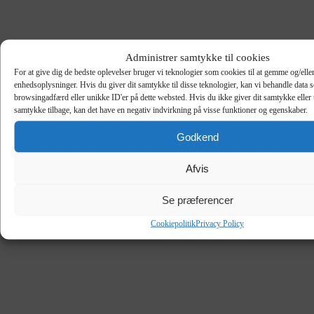
Administrer samtykke til cookies
For at give dig de bedste oplevelser bruger vi teknologier som cookies til at gemme og/eller
enhedsoplysninger. Hvis du giver dit samtykke til disse teknologier, kan vi behandle data 
browsingadfærd eller unikke ID'er på dette websted. Hvis du ikke giver dit samtykke eller 
samtykke tilbage, kan det have en negativ indvirkning på visse funktioner og egenskaber.
Godkend
Afvis
Se præferencer
Cookiepolitik
Privacy Policy