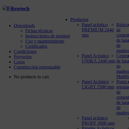
Productos
Panel acústico
Básico
Downloads
PREMIUM 2440
de
Fichas técnicas
mm
cemen
Instrucciones de montaje
de lan
Uso y mantenimiento
de
Certificados
mader
Condiciones
Panel Acústico
Cemen
Proyectos
UNIKA 2440 mm
de lan
Casos
de
Construcción responsable
mader
Multif
No products in cart.
Panel Acústico
Punto 
LIGHT 2500 mm
retoqu
de
cemen
de lan
de
mader
Panel acústico
PROFF 3000 mm
Paneles Acústicos