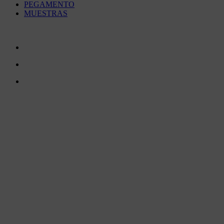
PEGAMENTO
MUESTRAS
CONTÁCTENOS
TreeTops A/S
Bavnevej 32
DK-6580 Vamdrup
Email:
info@treetops.dk
Teléfono:
70 266 233
Horario comercial:
Lunes a jueves: 8.00 am – 4.00 pm
Viernes:
8.00 am – 3.30 pm