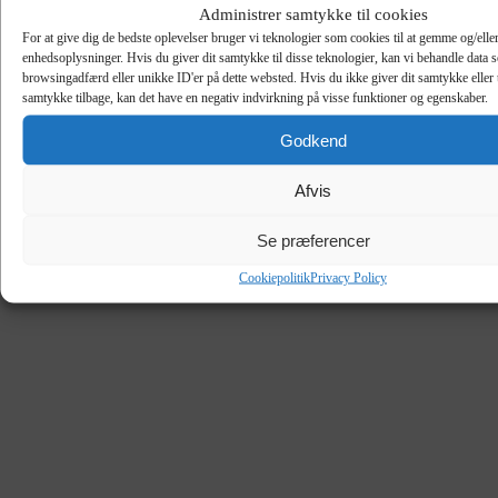
Administrer samtykke til cookies
For at give dig de bedste oplevelser bruger vi teknologier som cookies til at gemme og/eller
enhedsoplysninger. Hvis du giver dit samtykke til disse teknologier, kan vi behandle data 
browsingadfærd eller unikke ID'er på dette websted. Hvis du ikke giver dit samtykke eller 
samtykke tilbage, kan det have en negativ indvirkning på visse funktioner og egenskaber.
Godkend
Afvis
Se præferencer
Cookiepolitik
Privacy Policy