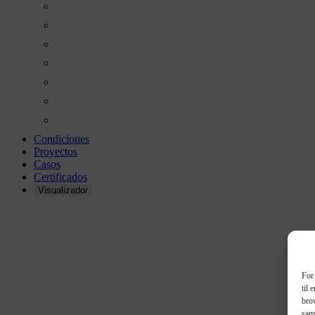
Condiciones
Proyectos
Casos
Certificados
Visualizador
PANELES ACÚSTI
For 
til 
brow
sam