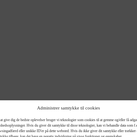
COS
Administrer samtykke til cookies
at give dig de bedste oplevelser bruger vi teknologier som cookies til at gemme og/eller få adg
enhedsoplysninger. Hvis du giver dit samtykke til disse teknologier, kan vi behandle data som f.
singadfærd eller unikke ID'er på dette websted. Hvis du ikke giver dit samtykke eller trækker 
tykke tilbage, kan det have en negativ indvirkning på visse funktioner og egenskaber.