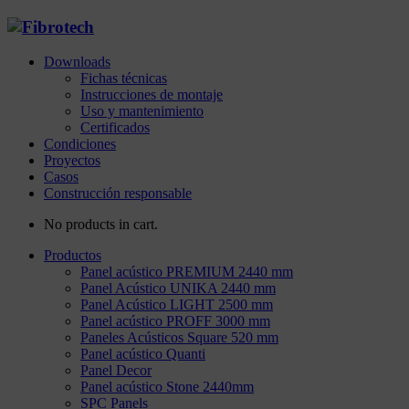
Downloads
Fichas técnicas
Instrucciones de montaje
Uso y mantenimiento
Certificados
Condiciones
Proyectos
Casos
Construcción responsable
No products in cart.
Productos
Panel acústico PREMIUM 2440 mm
Panel Acústico UNIKA 2440 mm
Panel Acústico LIGHT 2500 mm
Panel acústico PROFF 3000 mm
Paneles Acústicos Square 520 mm
Panel acústico Quanti
Panel Decor
Panel acústico Stone 2440mm
SPC Panels