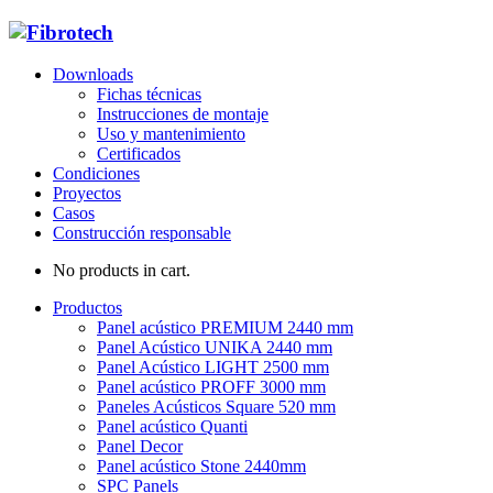
Downloads
Fichas técnicas
Instrucciones de montaje
Uso y mantenimiento
Certificados
Condiciones
Proyectos
Casos
Construcción responsable
No products in cart.
Productos
Panel acústico PREMIUM 2440 mm
Panel Acústico UNIKA 2440 mm
Panel Acústico LIGHT 2500 mm
Panel acústico PROFF 3000 mm
Paneles Acústicos Square 520 mm
Panel acústico Quanti
Panel Decor
Panel acústico Stone 2440mm
SPC Panels