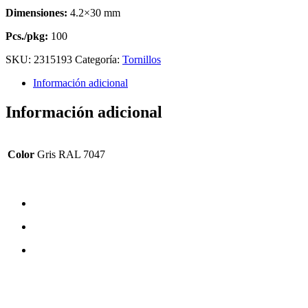
Dimensiones:
4.2×30 mm
Pcs./pkg:
100
SKU:
2315193
Categoría:
Tornillos
Información adicional
Información adicional
Color
Gris RAL 7047
CONTÁCTENOS
TreeTops A/S