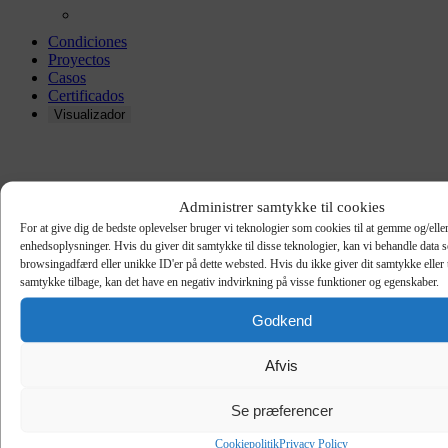
Condiciones
Proyectos
Casos
Certificados
Visualizador
UNIKA
Administrer samtykke til cookies
For at give dig de bedste oplevelser bruger vi teknologier som cookies til at gemme og/eller
enhedsoplysninger. Hvis du giver dit samtykke til disse teknologier, kan vi behandle data 
browsingadfærd eller unikke ID'er på dette websted. Hvis du ikke giver dit samtykke eller 
samtykke tilbage, kan det have en negativ indvirkning på visse funktioner og egenskaber.
Godkend
Afvis
Se præferencer
Cookiepolitik
Privacy Policy