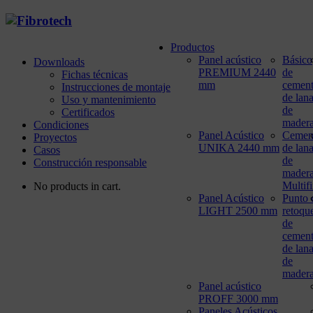
Productos
Panel acústico
Básico
Downloads
PREMIUM 2440
de
Fichas técnicas
mm
cemen
Instrucciones de montaje
de lan
Uso y mantenimiento
de
Certificados
mader
Condiciones
Panel Acústico
Cemen
Proyectos
UNIKA 2440 mm
de lan
Casos
de
Construcción responsable
mader
Multif
No products in cart.
Panel Acústico
Punto 
LIGHT 2500 mm
retoqu
de
cemen
de lan
de
mader
Panel acústico
PROFF 3000 mm
Paneles Acústicos