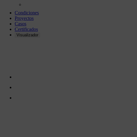
Condiciones
Proyectos
Casos
Certificados
Visualizador
Muestras
CONTÁCTENOS
TreeTops A/S
Bavnevej 32
DK-6580 Vamdrup