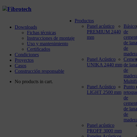
Productos
Panel acústico
Básico
Downloads
PREMIUM 2440
de
Fichas técnicas
mm
cemen
Instrucciones de montaje
de lan
Uso y mantenimiento
de
Certificados
mader
Condiciones
Panel Acústico
Cemen
Proyectos
UNIKA 2440 mm
de lan
Casos
de
Construcción responsable
mader
Multif
No products in cart.
Panel Acústico
Punto 
LIGHT 2500 mm
retoqu
de
cemen
de lan
de
mader
Panel acústico
PROFF 3000 mm
Paneles Acústicos