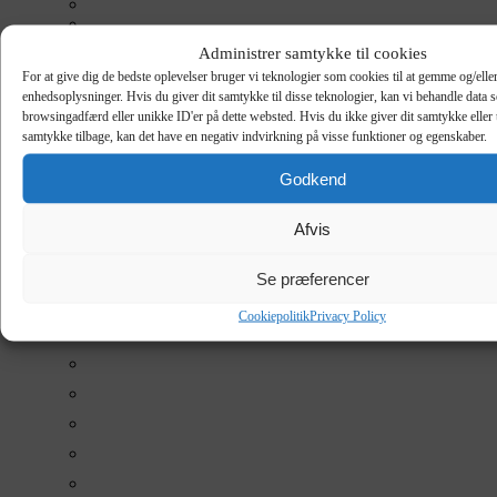
Administrer samtykke til cookies
For at give dig de bedste oplevelser bruger vi teknologier som cookies til at gemme og/eller
enhedsoplysninger. Hvis du giver dit samtykke til disse teknologier, kan vi behandle data 
browsingadfærd eller unikke ID'er på dette websted. Hvis du ikke giver dit samtykke eller 
samtykke tilbage, kan det have en negativ indvirkning på visse funktioner og egenskaber.
Godkend
Afvis
Se præferencer
Cookiepolitik
Privacy Policy