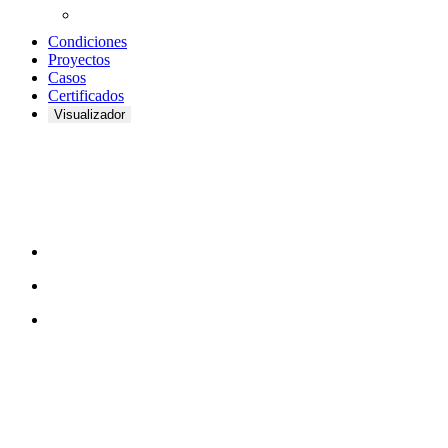
Condiciones
Proyectos
Casos
Certificados
Visualizador
Palets
CONTÁCTENOS
TreeTops A/S
Bavnevej 32
DK-6580 Vamdrup