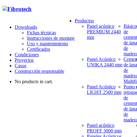
Productos
Panel acústico
Básico
Downloads
PREMIUM 2440
de
Fichas técnicas
mm
cemen
Instrucciones de montaje
de lan
Uso y mantenimiento
de
Certificados
mader
Condiciones
Panel Acústico
Cemen
Proyectos
UNIKA 2440 mm
de lan
Casos
de
Construcción responsable
mader
Multif
No products in cart.
Panel Acústico
Punto 
LIGHT 2500 mm
retoqu
de
cemen
de lan
de
mader
Panel acústico
PROFF 3000 mm
Paneles Acústicos