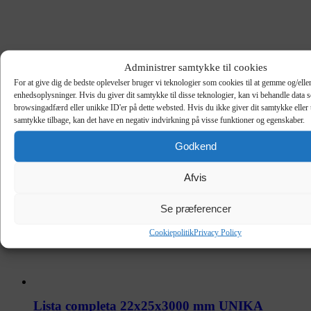
Administrer samtykke til cookies
For at give dig de bedste oplevelser bruger vi teknologier som cookies til at gemme og/eller
enhedsoplysninger. Hvis du giver dit samtykke til disse teknologier, kan vi behandle data 
browsingadfærd eller unikke ID'er på dette websted. Hvis du ikke giver dit samtykke eller 
samtykke tilbage, kan det have en negativ indvirkning på visse funktioner og egenskaber.
Godkend
Afvis
Se præferencer
Cookiepolitik
Privacy Policy
Lista completa 22x25x3000 mm UNIKA