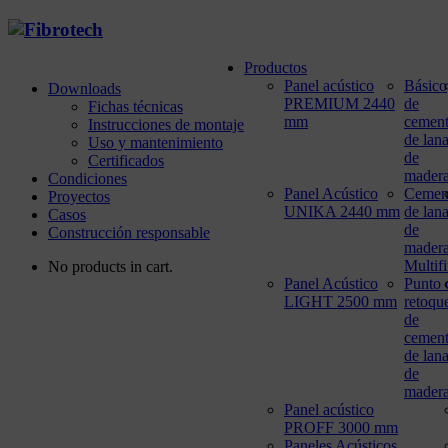
Productos
Panel acústico
Básico
Downloads
PREMIUM 2440
de
Fichas técnicas
mm
cemen
Instrucciones de montaje
de lan
Uso y mantenimiento
de
Certificados
mader
Condiciones
Panel Acústico
Cemen
Proyectos
UNIKA 2440 mm
de lan
Casos
de
Construcción responsable
mader
Multif
No products in cart.
Panel Acústico
Punto 
LIGHT 2500 mm
retoqu
de
cemen
de lan
de
mader
Panel acústico
PROFF 3000 mm
Paneles Acústicos